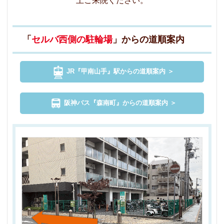
上ご来院ください。
「
セルバ西側の駐輪場
」からの道順案内
JR『甲南山手』駅からの道順案内 ＞
阪神バス『森南町』からの道順案内 ＞