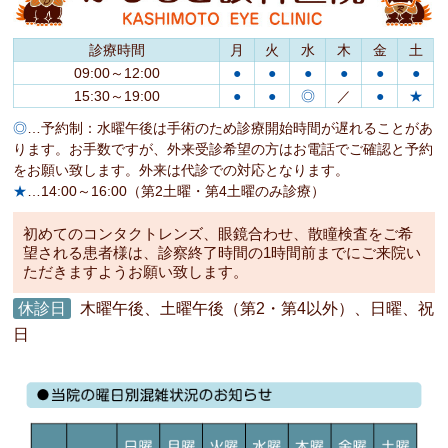
診療時間
月
火
水
木
金
土
09:00～12:00
●
●
●
●
●
●
15:30～19:00
●
●
◎
／
●
★
◎
…予約制：水曜午後は手術のため診療開始時間が遅れることがあ
ります。お手数ですが、外来受診希望の方はお電話でご確認と予約
をお願い致します。外来は代診での対応となります。
★
…14:00～16:00（第2土曜・第4土曜のみ診療）
初めてのコンタクトレンズ、眼鏡合わせ、散瞳検査をご希
望される患者様は、診察終了時間の1時間前までにご来院い
ただきますようお願い致します。
休診日
木曜午後、土曜午後（第2・第4以外）、日曜、祝
日